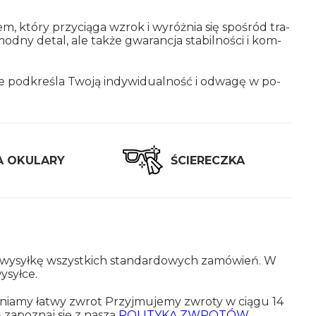
, który przy­cią­ga wzrok i wy­róż­nia się spo­śród tra­
modny detal, ale także gwa­ran­cja sta­bil­no­ści i kom­
 pod­kre­śla Twoją in­dy­wi­du­al­ność i od­wa­gę w po­
A OKU­LA­RY
ŚCIE­RECZ­KA
ką wy­sył­kę wszyst­kich stan­dar­do­wych za­mó­wień. W
­sył­ce.
w­nia­my łatwy zwrot Przyj­mu­je­my zwro­ty w ciągu 14
ń za­po­znaj się z naszą
PO­LI­TY­KĄ ZWRO­TÓW