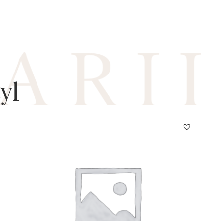
yl
AM20423