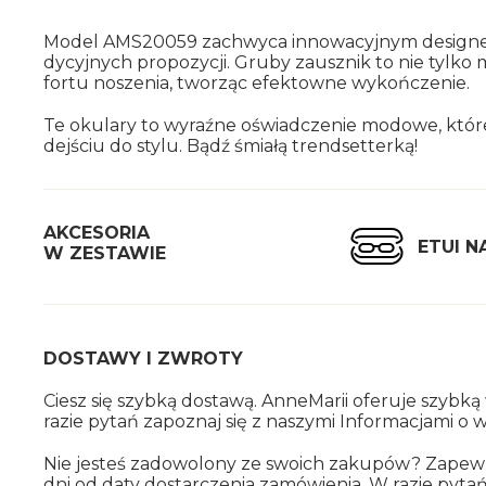
Model AM­S20059 za­chwy­ca in­no­wa­cyj­nym de­si­gnem
dy­cyj­nych pro­po­zy­cji. Gruby za­usz­nik to nie tylko 
for­tu no­sze­nia, two­rząc efek­tow­ne wy­koń­cze­nie.
Te oku­la­ry to wy­raź­ne oświad­cze­nie mo­do­we, które
dej­ściu do stylu. Bądź śmia­łą trend­set­ter­ką!
AK­CE­SO­RIA
ETUI N
W ZE­STA­WIE
DO­STA­WY I ZWRO­TY
Ciesz się szyb­ką do­sta­wą. An­ne­Ma­rii ofe­ru­je szyb­
razie pytań za­po­znaj się z na­szy­mi In­for­ma­cja­mi o wy
Nie je­steś za­do­wo­lo­ny ze swo­ich za­ku­pów? Za­pe
dni od daty do­star­cze­nia za­mó­wie­nia. W razie pyta