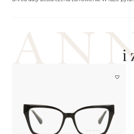
i
AM20436
469.0