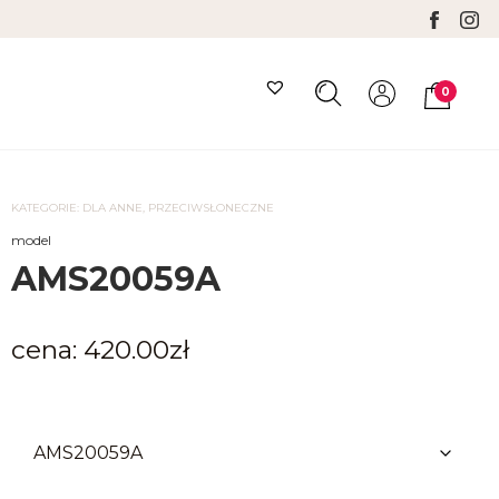
0
Search
Minicar
Toggle
Toggle
KATEGORIE:
DLA ANNE
,
PRZECIWSŁONECZNE
model
AMS20059A
cena:
420.00
zł