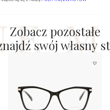
Zobacz pozostałe
 znajdź swój własny st
0
zł
AM20430