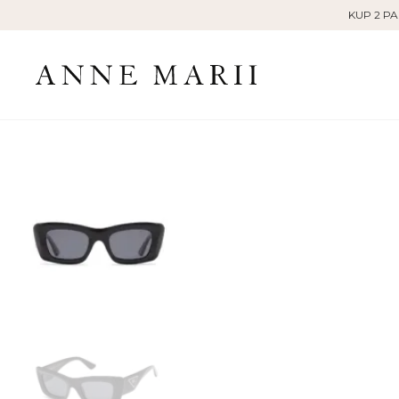
Skip
KUP 2 PA
to
content
Oficjalny
sklep
internetowy
-
okulary
dla
kobiet
|
ANNE
MARII