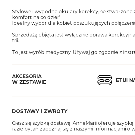
Sty­lo­we i wy­god­ne oku­la­ry ko­rek­cyj­ne stwo­rzo­ne
kom­fort na co dzień.
Ide­al­ny wybór dla ko­biet po­szu­ku­ją­cych po­łą­cze­nia
Sprze­da­żą ob­ję­ta jest wy­łącz­nie opra­wa ko­rek­cyj­n
trii.
To jest wyrób me­dycz­ny. Uży­waj go zgod­nie z in­struk
AK­CE­SO­RIA
ETUI N
W ZE­STA­WIE
DO­STA­WY I ZWRO­TY
Ciesz się szyb­ką do­sta­wą. An­ne­Ma­rii ofe­ru­je szyb­
razie pytań za­po­znaj się z na­szy­mi In­for­ma­cja­mi o wy