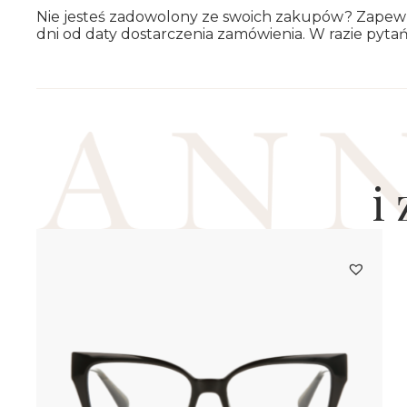
Nie je­steś za­do­wo­lo­ny ze swo­ich za­ku­pów? Za­pe
dni od daty do­star­cze­nia za­mó­wie­nia. W razie pyta
i
AM20436
469.0