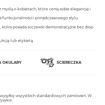
 z myślą o ko­bie­tach, które cenią sobie ele­gan­cję i
 funk­cjo­nal­no­ści i po­nad­cza­so­we­go stylu.
a, która po­sia­da so­czew­ki de­mon­stra­cyj­ne bez diop­
­cją lub ety­kie­tą.
A OKU­LA­RY
ŚCIE­RECZ­KA
ką wy­sył­kę wszyst­kich stan­dar­do­wych za­mó­wień. W
­sył­ce.