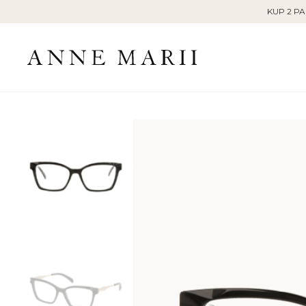
Skip
KUP 2 PA
to
content
Oficjalny
sklep
internetowy
-
okulary
dla
kobiet
|
ANNE
MARII