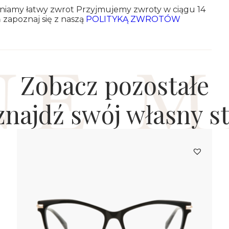
w­nia­my łatwy zwrot Przyj­mu­je­my zwro­ty w ciągu 14
ń za­po­znaj się z naszą
PO­LI­TY­KĄ ZWRO­TÓW
Zobacz pozostałe
 znajdź swój własny st
0
zł
AM20430