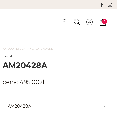
0
Search
Minicar
Toggle
Toggle
KATEGORIE:
DLA ANNE
,
KOREKCYJNE
model
AM20428A
cena:
495.00
zł