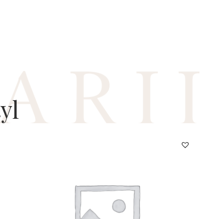
yl
AM20423