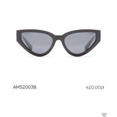
AMS20038
420.00
zł