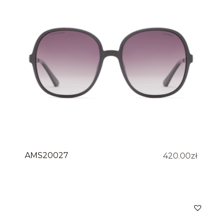
AMS20027
420.00
zł