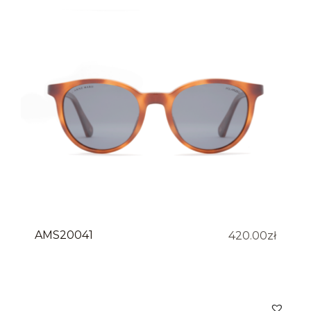
AMS20041
420.00
zł