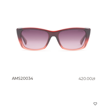
AMS20034
420.00
zł