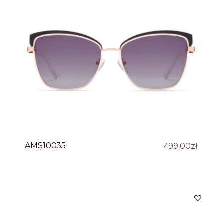
AMS10035
499.00
zł