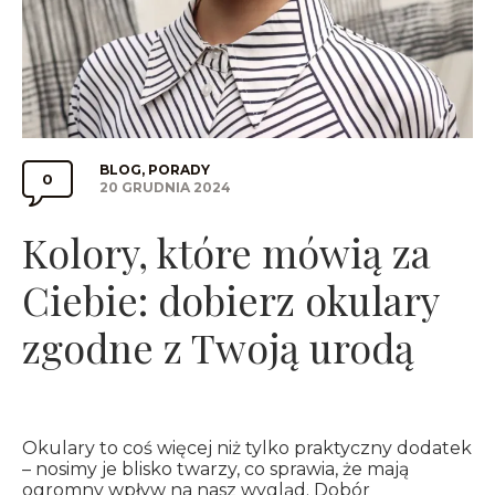
Categories
BLOG
,
PORADY
0
Comments
Post
20 GRUDNIA 2024
date
Section
Kolory, które mówią za
Toggle
Ciebie: dobierz okulary
zgodne z Twoją urodą
Okulary to coś więcej niż tylko praktyczny dodatek
– nosimy je blisko twarzy, co sprawia, że mają
ogromny wpływ na nasz wygląd. Dobór